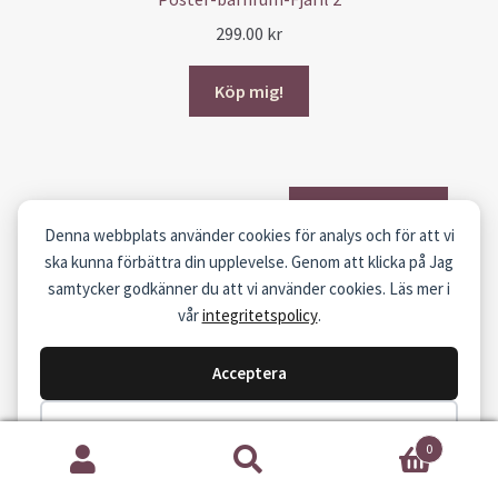
299.00
kr
Köp mig!
Fler posters
Denna webbplats använder cookies för analys och för att vi
ska kunna förbättra din upplevelse. Genom att klicka på Jag
samtycker godkänner du att vi använder cookies. Läs mer i
vår
integritetspolicy
.
LÄR DIG SKRIVA ETT
Acceptera
FADDERBREV
Stäng
0
Hantera Cookies
Sök
Sök