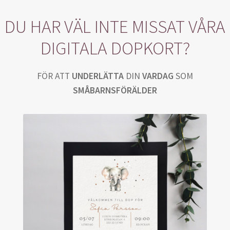
t
DU HAR VÄL INTE MISSAT VÅRA
DIGITALA DOPKORT?
t
FÖR ATT
UNDERLÄTTA
DIN
VARDAG
SOM
l
SMÅBARNSFÖRÄLDER
e
D
e