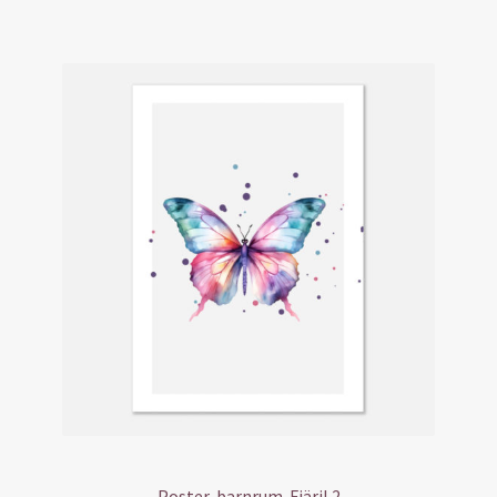
Poster-barnrum-Fjäril 2