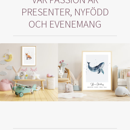
Blogg
PRESENTER, NYFÖDD
l
OCH EVENEMANG
Varukorg
e
b
y
L
i