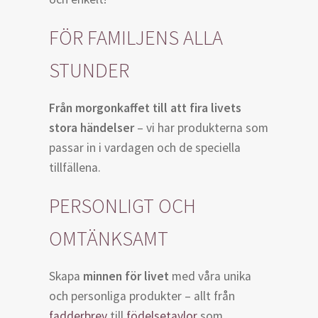
FÖR FAMILJENS ALLA
STUNDER
Från morgonkaffet till att fira livets
stora händelser
– vi har produkterna som
passar in i vardagen och de speciella
tillfällena.
PERSONLIGT OCH
OMTÄNKSAMT
Skapa
minnen för livet
med våra unika
och personliga produkter – allt från
fadderbrev
till
födelsetavlor
som