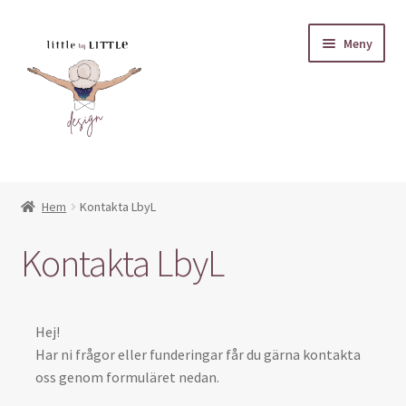
Hoppa
Hoppa
Meny
till
till
navigering
innehåll
Miniskötväskor
Hem
Kontakta LbyL
Inbjudningskort
Kontakta LbyL
Expand
Muggar
underm
Expand
Poster
Hej!
underm
Har ni frågor eller funderingar får du gärna kontakta
Fadderbrev
oss genom formuläret nedan.