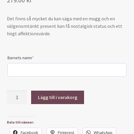
279.00
kr
Det finns så mycket du kan säga med en mugg och en
välgenomtänkt present kan få nostalgisk status och ett
högt affektionsvärde.
Barnets namn
*
Mugg-
Lägg till i varukorg
Gudmor
till
mängd
Dela till vänner:
Facebook
Pinterest
WhatsApp