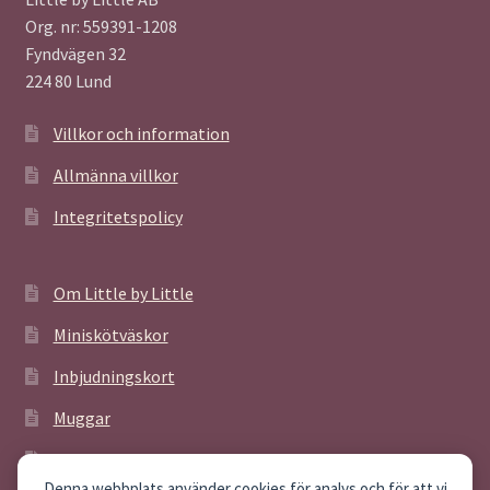
Org. nr: 559391-1208
Fyndvägen 32
224 80 Lund
Villkor och information
Allmänna villkor
Integritetspolicy
Om Little by Little
Miniskötväskor
Inbjudningskort
Muggar
Poster
Denna webbplats använder cookies för analys och för att vi