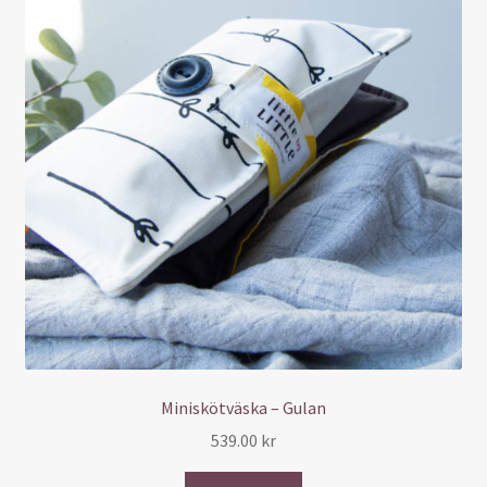
Miniskötväska – Gulan
539.00
kr