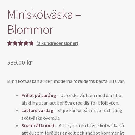
Miniskötväska –
Blommor
(
2
kundrecensioner)
Betygsatt
2
5.00
av 5
539.00
kr
baserat på
kundrecensio
ner
Miniskötväskan är den moderna förälderns bästa lilla vän.
Frihet på språng
– Utforska världen med din lilla
älskling utan att behöva oroa dig för blöjbyten.
Lättare vardag
– Slipp kånka på en stor och tung
skötväska överallt.
Snabb åtkomst
– Allt ryms i en liten skötväska så
att du som förälder enkelt och snabbt kommer åt