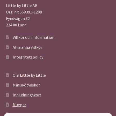
Little by Little AB
Org. nr: 559391-1208
Fyndvägen 32
224 80 Lund
Villkor och information
Allmänna villkor
Integritetspolicy
Om Little by Little
Miniskötväskor
Inbjudningskort
Muggar
Poster