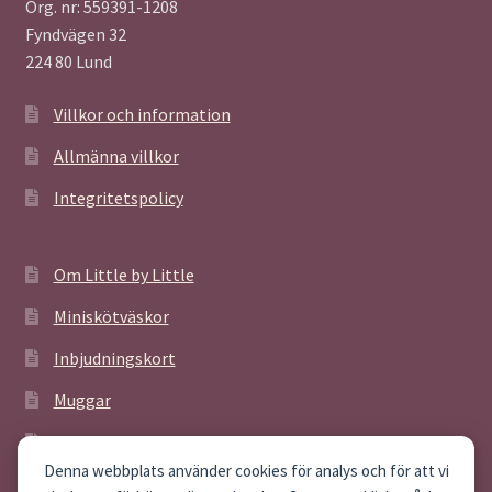
Org. nr: 559391-1208
Fyndvägen 32
224 80 Lund
Villkor och information
Allmänna villkor
Integritetspolicy
Om Little by Little
Miniskötväskor
Inbjudningskort
Muggar
Poster
Denna webbplats använder cookies för analys och för att vi