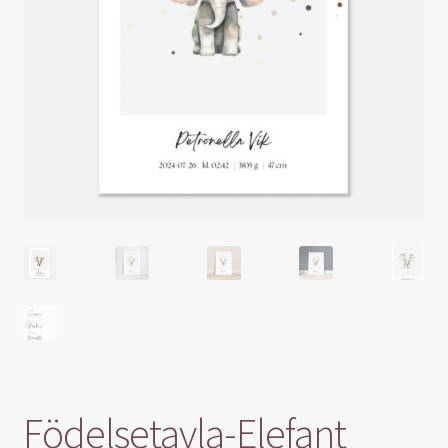
Blogg
Varukorg
Födelsetavla-Elefant