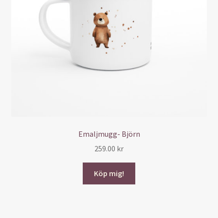
Emaljmugg- Björn
259.00
kr
Köp mig!