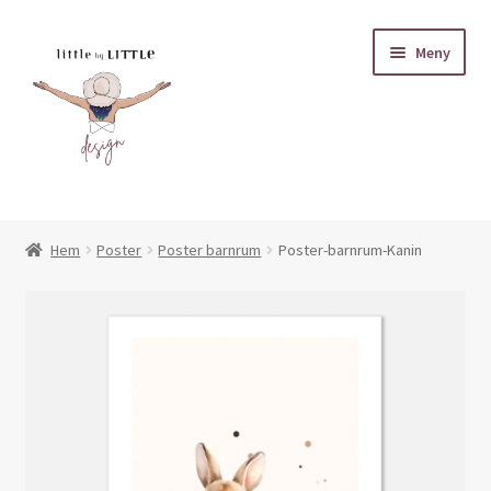
Hoppa
Hoppa
Meny
till
till
navigering
innehåll
Miniskötväskor
Hem
Poster
Poster barnrum
Poster-barnrum-Kanin
Inbjudningskort
Expand
Muggar
underm
Expand
Poster
underm
Fadderbrev