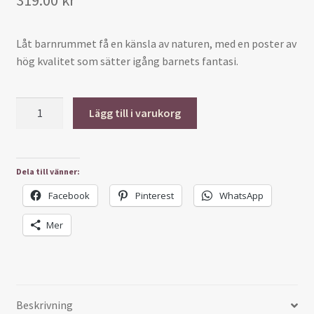
319.00
kr
Låt barnrummet få en känsla av naturen, med en poster av
hög kvalitet som sätter igång barnets fantasi.
Poster-
Lägg till i varukorg
barnrum-
Kanin
mängd
Dela till vänner:
Facebook
Pinterest
WhatsApp
Mer
Beskrivning