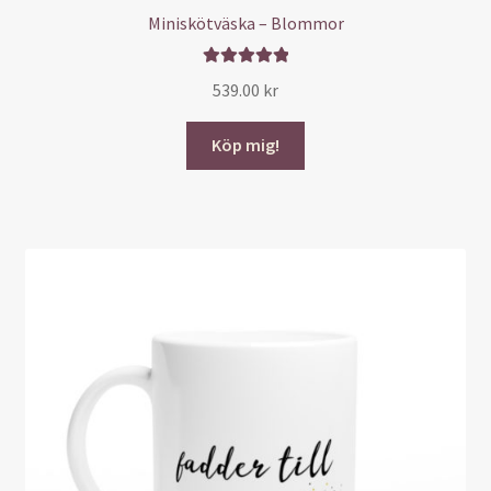
Miniskötväska – Blommor
Betygsatt
539.00
kr
5.00
av 5
Köp mig!